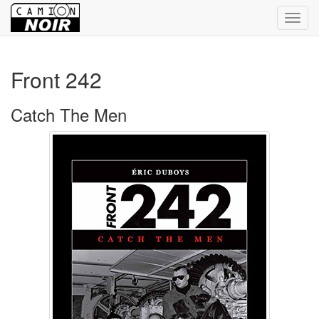
Bascu
la
navig
Front 242
Catch The Men