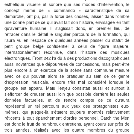
esthétique visuelle et sonore que ses modes d'intervention, le
concept même de « commando » caractéristique de sa
démarche, ont pu, par la force des choses, laisser dans l'ombre
une bonne part de ce qui avait fait son histoire, envisagée en tant
qu'aventure humaine. Il s'agissait donc, en premier lieu, de
retracer dans le détail le singulier parcours de la formation, qui
l'aura vu en l'espace de quelques années passer du statut de
petit groupe belge confidentiel à celui de figure majeure,
internationalement reconnue, dans l'histoire des musiques
électroniques. Front 242 l'a dû à des productions discographiques
aussi novatrices que dépourvues de concessions, mais peut-être
plus encore à un exercice de la scène sans commune mesure
avec ce qui pouvait alors se pratiquer au sein de ce genre
d'expression musicale, encore très mal considéré lorsque le
groupe est apparu. Mais l'enjeu consistait aussi et surtout à
s'efforcer de creuser aussi loin que possible derrière les seules
données factuelles, et de rendre compte de ce qu'aura
représenté un tel parcours aux yeux des protagonistes eux-
mêmes, qui jusque-là s'étaient toujours montrés relativement
réticents à tout épanchement d'ordre personnel. Catch the Men
est donc le fruit de nombreux entretiens, ayant couru sur près de
trois années, réalisés avec les quatre membres du groupe